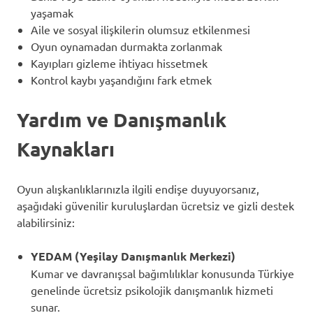
yaşamak
Aile ve sosyal ilişkilerin olumsuz etkilenmesi
Oyun oynamadan durmakta zorlanmak
Kayıpları gizleme ihtiyacı hissetmek
Kontrol kaybı yaşandığını fark etmek
Yardım ve Danışmanlık
Kaynakları
Oyun alışkanlıklarınızla ilgili endişe duyuyorsanız,
aşağıdaki güvenilir kuruluşlardan ücretsiz ve gizli destek
alabilirsiniz:
YEDAM (Yeşilay Danışmanlık Merkezi)
Kumar ve davranışsal bağımlılıklar konusunda Türkiye
genelinde ücretsiz psikolojik danışmanlık hizmeti
sunar.