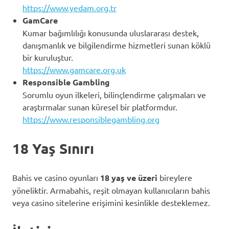
https://www.yedam.org.tr
GamCare
Kumar bağımlılığı konusunda uluslararası destek,
danışmanlık ve bilgilendirme hizmetleri sunan köklü
bir kuruluştur.
https://www.gamcare.org.uk
Responsible Gambling
Sorumlu oyun ilkeleri, bilinçlendirme çalışmaları ve
araştırmalar sunan küresel bir platformdur.
https://www.responsiblegambling.org
18 Yaş Sınırı
Bahis ve casino oyunları
18 yaş ve üzeri
bireylere
yöneliktir. Armabahis, reşit olmayan kullanıcıların bahis
veya casino sitelerine erişimini kesinlikle desteklemez.