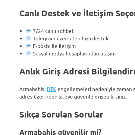
Canlı Destek ve İletişim Seçe
7/24 canlı sohbet
Telegram üzerinden hızlı destek
E-posta ile iletişim
Sosyal medya hesaplarından ulaşım
Anlık Giriş Adresi Bilgilendi
Armabahis,
BTK
engellemeleri nedeniyle zaman za
adres üzerinden siteye güvenle erişebilirsiniz.
Sıkça Sorulan Sorular
Armabahis güvenilir mi?