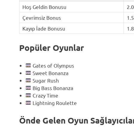
Hoş Geldin Bonusu
2.
Çevrimsiz Bonus
1.
Kayıp İade Bonusu
1.
Popüler Oyunlar
Gates of Olympus
Sweet Bonanza
Sugar Rush
Big Bass Bonanza
Crazy Time
Lightning Roulette
Önde Gelen Oyun Sağlayıcıla