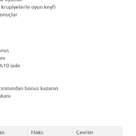
krupiyelerle oyun keyfi
sonuçlar
onus
nı
 %10 iade
tırımından bonus kazanın
kanı
an
Maks
Çevrim