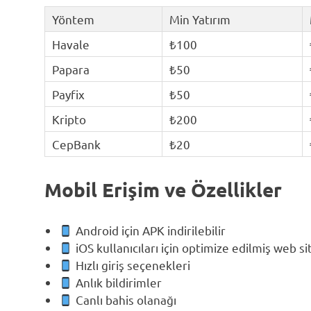
Yöntem
Min Yatırım
Havale
₺100
Papara
₺50
Payfix
₺50
Kripto
₺200
CepBank
₺20
Mobil Erişim ve Özellikler
Android için APK indirilebilir
iOS kullanıcıları için optimize edilmiş web si
Hızlı giriş seçenekleri
Anlık bildirimler
Canlı bahis olanağı