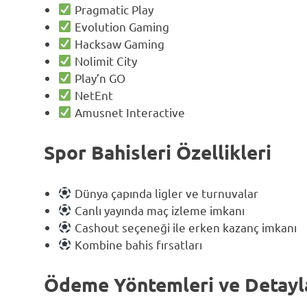
Pragmatic Play
Evolution Gaming
Hacksaw Gaming
Nolimit City
Play’n GO
NetEnt
Amusnet Interactive
Spor Bahisleri Özellikleri
Dünya çapında ligler ve turnuvalar
Canlı yayında maç izleme imkanı
Cashout seçeneği ile erken kazanç imkanı
Kombine bahis fırsatları
Ödeme Yöntemleri ve Detayl