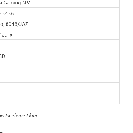
a Gaming N.V
23456
o, 8048/JAZ
atrix
e
USD
s İnceleme Ekibi
r