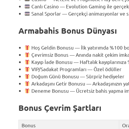
Canlı Casino — Evolution Gaming ile gerçek 
Sanal Sporlar — Gerçekçi animasyonlar ve 
Armabahis Bonus Dünyası
Hoş Geldin Bonusu — İlk yatırımda %100 b
Çevrimsiz Bonus — Anında nakit çekim imka
Kayıp İade Bonusu — Haftalık kayıplarınıza
VIP/Sadakat Programları — Özel ödüller
Doğum Günü Bonusu — Sürpriz hediyeler
Arkadaşını Getir Bonusu — Arkadaşınızın ya
Deneme Bonusu — Ücretsiz bahis yapma im
Bonus Çevrim Şartları
Bonus
Or