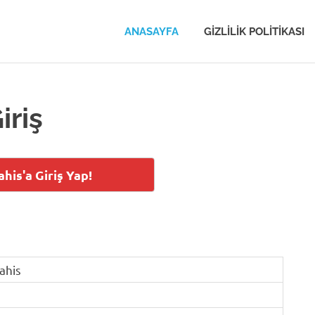
ANASAYFA
GIZLILIK POLITIKASI
iriş
his'a Giriş Yap!
ahis