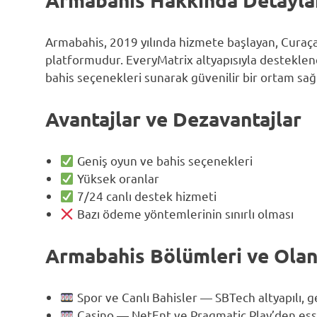
Armabahis, 2019 yılında hizmete başlayan, Curaçao
platformudur. EveryMatrix altyapısıyla desteklene
bahis seçenekleri sunarak güvenilir bir ortam sağ
Avantajlar ve Dezavantajlar
Geniş oyun ve bahis seçenekleri
Yüksek oranlar
7/24 canlı destek hizmeti
Bazı ödeme yöntemlerinin sınırlı olması
Armabahis Bölümleri ve Olan
Spor ve Canlı Bahisler — SBTech altyapılı, g
Casino — NetEnt ve Pragmatic Play’den eşs