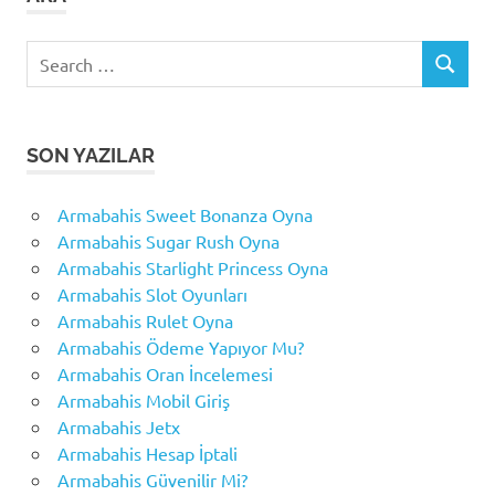
Search
SEARCH
for:
SON YAZILAR
Armabahis Sweet Bonanza Oyna
Armabahis Sugar Rush Oyna
Armabahis Starlight Princess Oyna
Armabahis Slot Oyunları
Armabahis Rulet Oyna
Armabahis Ödeme Yapıyor Mu?
Armabahis Oran İncelemesi
Armabahis Mobil Giriş
Armabahis Jetx
Armabahis Hesap İptali
Armabahis Güvenilir Mi?