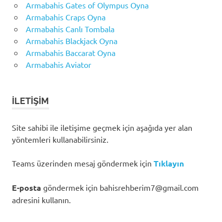
Armabahis Gates of Olympus Oyna
Armabahis Craps Oyna
Armabahis Canlı Tombala
Armabahis Blackjack Oyna
Armabahis Baccarat Oyna
Armabahis Aviator
İLETIŞIM
Site sahibi ile iletişime geçmek için aşağıda yer alan
yöntemleri kullanabilirsiniz.
Teams üzerinden mesaj göndermek için
Tıklayın
E-posta
göndermek için
bahisrehberim7@gmail.com
adresini kullanın.