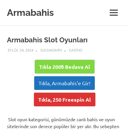
Skip
to
Armabahis
MENU
content
Armabahis Slot Oyunları
EYLÜL 24, 2024
SUCHADMIN
CASINO
Tıkla 200₺ Bedava Al
Tıkla, Armabahis'e Gir!
Tıkla, 250 Freespin Al
Slot oyun kategorisi, günümüzde canlı bahis ve oyun
sitelerinde son derece popüler bir yer alır. Bu sebepten