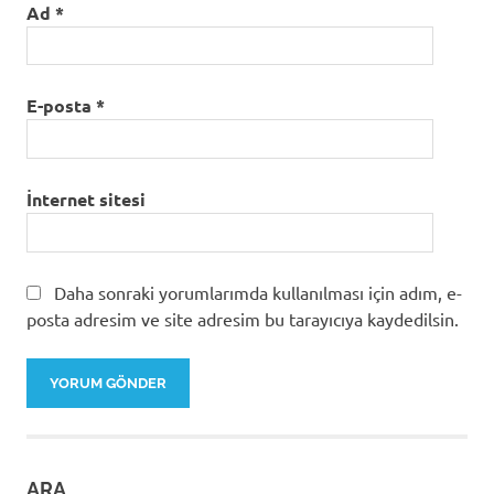
Ad
*
E-posta
*
İnternet sitesi
Daha sonraki yorumlarımda kullanılması için adım, e-
posta adresim ve site adresim bu tarayıcıya kaydedilsin.
ARA