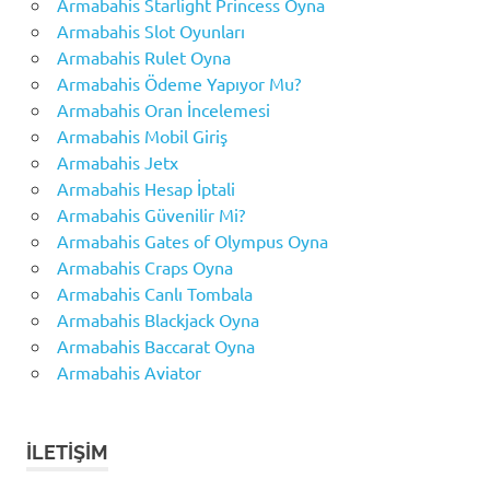
Armabahis Starlight Princess Oyna
Armabahis Slot Oyunları
Armabahis Rulet Oyna
Armabahis Ödeme Yapıyor Mu?
Armabahis Oran İncelemesi
Armabahis Mobil Giriş
Armabahis Jetx
Armabahis Hesap İptali
Armabahis Güvenilir Mi?
Armabahis Gates of Olympus Oyna
Armabahis Craps Oyna
Armabahis Canlı Tombala
Armabahis Blackjack Oyna
Armabahis Baccarat Oyna
Armabahis Aviator
İLETIŞIM