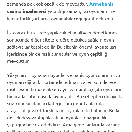
zamanda pek çok özellik de mevcuttur.
Armabahis
casino incelemesi
yapıldığı zaman, bu oyunların ne
kadar farklı şartlarda oynanabileceği görülmektedir.
İlk olarak bu sitede yapılacak olan altyapı denetlemesi
sonucunda diğer sitelere göre oldukça sağlam oyun
sağlayıcılar tespit edilir. Bu sitenin önemli avantajları
içerisinde bir de hızlı sunucular ve oyun çeşitliliği
mevcuttur.
Yüzyıllardır oynanan oyunlar ve bahis oyuncularının bu
oyunları dijital bir ortamda bulması zaten son derece
muhteşem bir özellikken aynı zamanda çeşitli oyunların
bir arada tutulması da avantajdır. Bu sebepten dolayı da
söz konusu olan bu kategorinin genel anlamda
araştırıldığı vakit farklı bahis oyunları da bulunur. Belki
de tek dezavantaj olarak bu oyunların bağımlılık
yaptığından söz edebiliriz. Ama genel anlamda kazanç
sağlayan ve son derece kaliteli bir şekilde, kesintiye