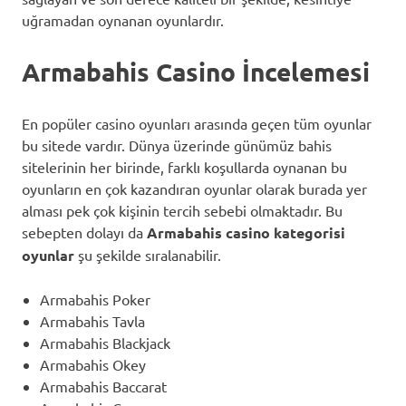
uğramadan oynanan oyunlardır.
Armabahis Casino İncelemesi
En popüler casino oyunları arasında geçen tüm oyunlar
bu sitede vardır. Dünya üzerinde günümüz bahis
sitelerinin her birinde, farklı koşullarda oynanan bu
oyunların en çok kazandıran oyunlar olarak burada yer
alması pek çok kişinin tercih sebebi olmaktadır. Bu
sebepten dolayı da
Armabahis casino
kategorisi
oyunlar
şu şekilde sıralanabilir.
Armabahis Poker
Armabahis Tavla
Armabahis Blackjack
Armabahis Okey
Armabahis Baccarat