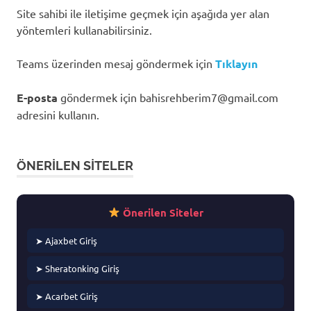
Site sahibi ile iletişime geçmek için aşağıda yer alan
yöntemleri kullanabilirsiniz.
Teams üzerinden mesaj göndermek için
Tıklayın
E-posta
göndermek için
bahisrehberim7@gmail.com
adresini kullanın.
ÖNERILEN SITELER
Önerilen Siteler
➤ Ajaxbet Giriş
➤ Sheratonking Giriş
➤ Acarbet Giriş